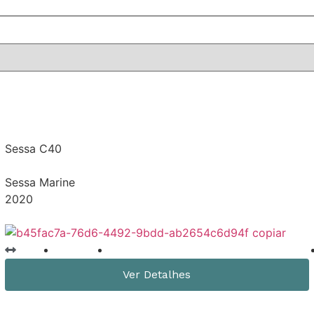
Sessa C40
Sessa Marine
2020
40 Pés
200 horas
IPS 600 440 hp
Ver Detalhes