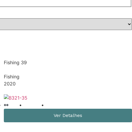
Fishing 39
Fishing
2020
39 Pés
379 horas
IPS 600 440 hp
Ver Detalhes