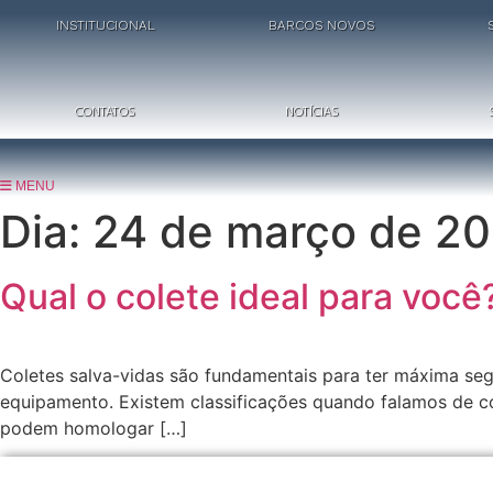
Ir
INSTITUCIONAL
BARCOS NOVOS
para
o
conteúdo
CONTATOS
NOTÍCIAS
MENU
Dia:
24 de março de 2
Qual o colete ideal para você
Coletes salva-vidas são fundamentais para ter máxima seg
equipamento. Existem classificações quando falamos de cole
podem homologar […]