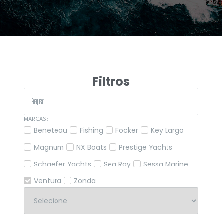
Filtros
MARCAS:
Beneteau
Fishing
Focker
Key Largo
Magnum
NX Boats
Prestige Yachts
Schaefer Yachts
Sea Ray
Sessa Marine
Ventura
Zonda
ANO: