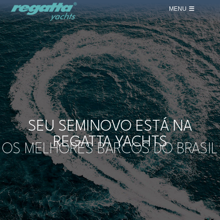
MENU
SEU SEMINOVO ESTÁ NA
REGATTA YACHTS
OS MELHORES BARCOS DO BRASIL