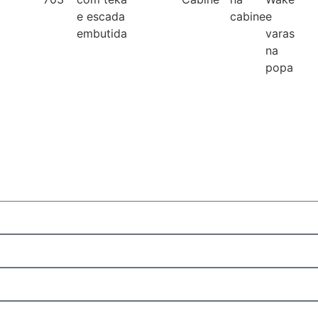
e escada
cabine
e
embutida
varas
na
popa