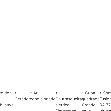
edidor
•
• Ar-
•
• Cuba
• So
Gerador
condicionado
Churrasqueira
quadrada
Fusio
bustível
elétrica
Grande
RA 77
Elettromec
nova
últim