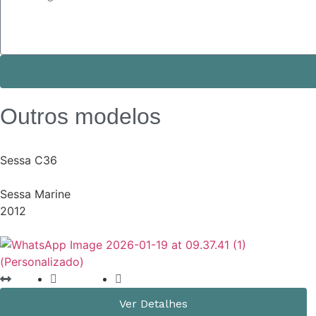
Outros modelos
Sessa C36
Sessa Marine
2012
36 Pés
750 horas
IPS 600 440 hp
Ver Detalhes