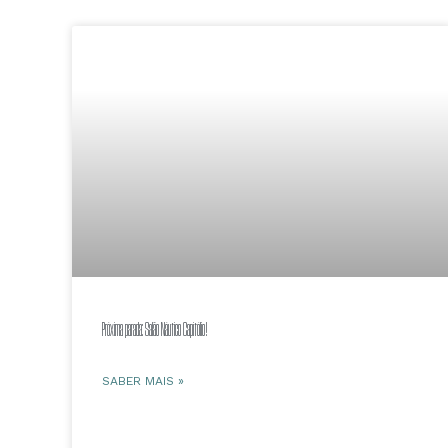
Próxima parada: Salão Náutico Capitólio!
SABER MAIS »