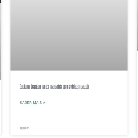
Garrafas que desaparecem no mar: a nova revolução sustentável chega à navegação
SABER MAIS »
18 de julho de 2025