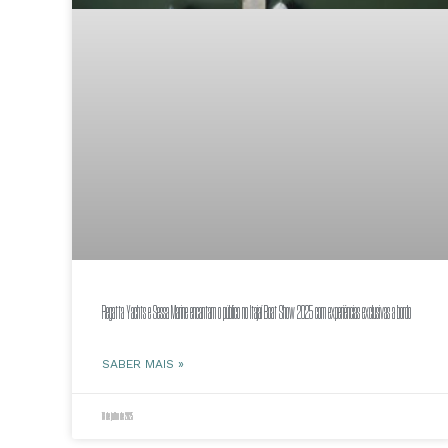
Regatta Yachts e Sessa Marine encantam o público no Itajaí Boat Show 2025 com experiências exclusivas a bordo
SABER MAIS »
18 de julho de 2025