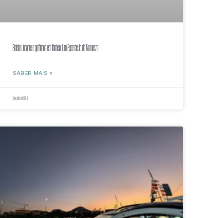
Baleias Jubarte e golfinhos em Ilhabela: Um Espetáculo da Natureza
SABER MAIS »
3 de julho de 2024