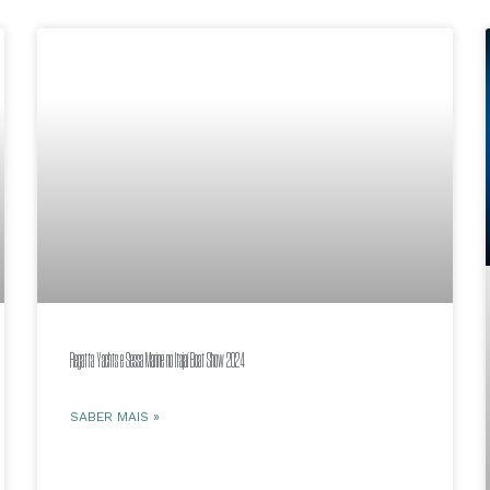
Regatta Yachts e Sessa Marine no Itajaí Boat Show 2024
SABER MAIS »