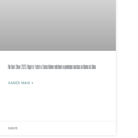
Rio Boat Show 2025: Regatta Yachts e Sessa Marine redefinem experiências náuticas na Marina da Glória
SABER MAIS »
18 de julho de 2025