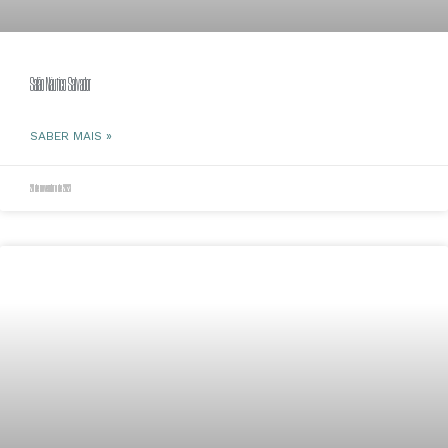
Salão Náutico Salvador
SABER MAIS »
28 de novembro de 2023