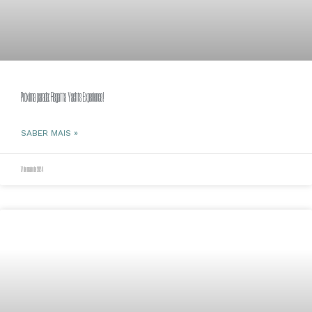
Próxima parada: Regatta Yachts Experience!
SABER MAIS »
17 de maio de 2024