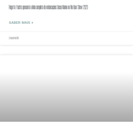
Regatta Yachts apresenta a linha completa de embarcações Sessa Marine no Rio Boat Show 2023
SABER MAIS »
24 de abril de 2023