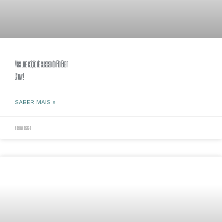
Mais uma edição de sucesso do Rio Boat
Sho
SABER MAIS »
16 de maio de 2024