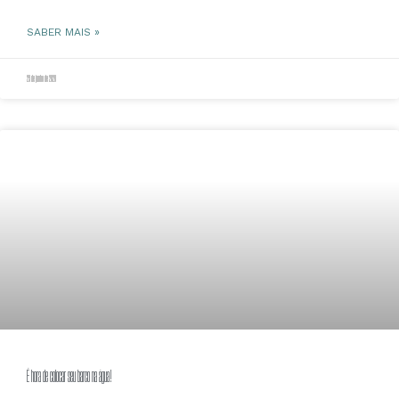
SABER MAIS »
29 de junho de 2020
É hora de colocar seu barco na água!