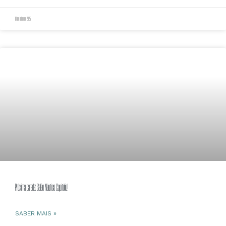
18 de julho de 2025
Próxima parada: Salão Náutico Capitólio!
SABER MAIS »