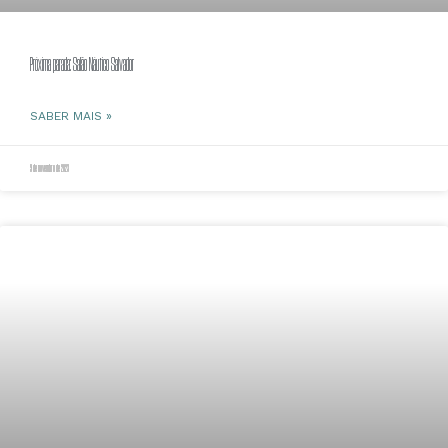
Próxima parada: Salão Náutico Salvador
SABER MAIS »
9 de novembro de 2023