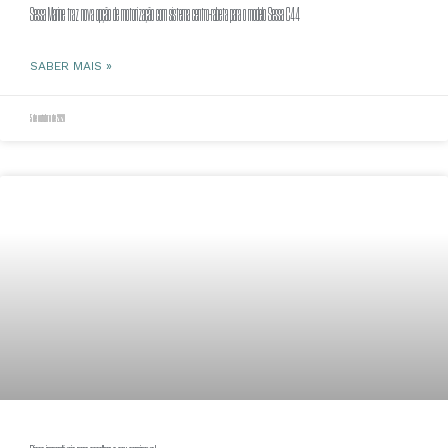
Sessa Marine traz nova opção de motorização com sistema centro-rabeta para o modelo Sessa C44
SABER MAIS »
5 de outubro de 2020