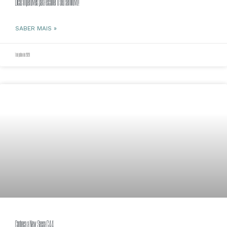
Dicas imperdíveis para escolher o seu seminovo!
SABER MAIS »
1 de julho de 2020
Conheça a New Sessa C44