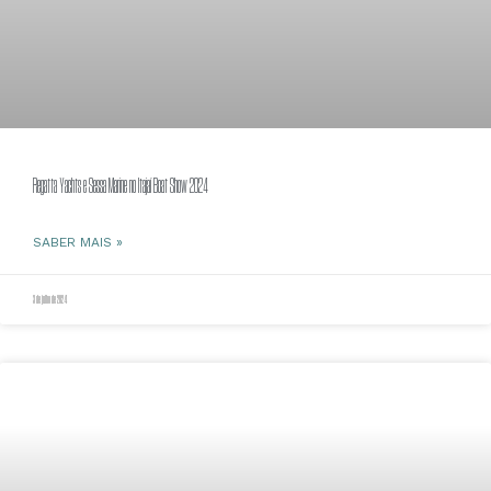
Regatta Yachts e Sessa Marine no Itajaí Boat Show 2024
SABER MAIS »
3 de julho de 2024