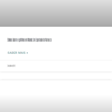
Baleias Jubarte e golfinhos em Ilhabela: Um Espetáculo da Natureza
SABER MAIS »
3 de julho de 2024