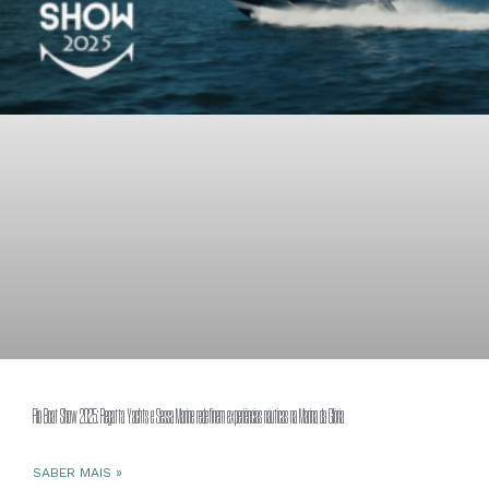
Rio Boat Show 2025: Regatta Yachts e Sessa Marine redefinem experiências náuticas na Marina da Glória
SABER MAIS »