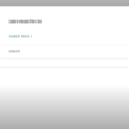
Exposição de embarcações: III Mostra Sessa
SABER MAIS »
9 de novembro de 2023