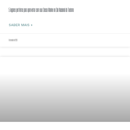
5 lugares perfeitos para aproveitar com sua Sessa Marine no Dia Nacional do Turismo
SABER MAIS »
8 de maio de 2023