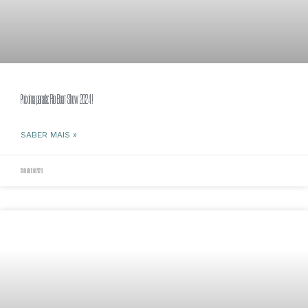
Próxima parada: Rio Boat Show 2024!
SABER MAIS »
19 de abril de 2024