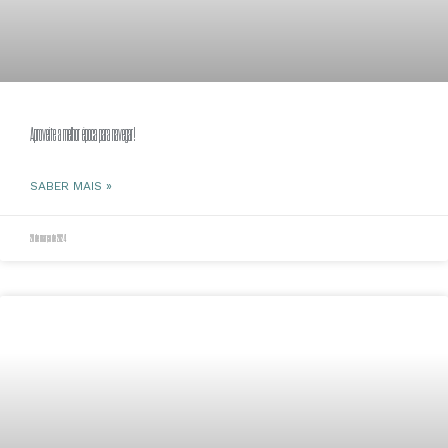
Aproveite a melhor época para navegar!
SABER MAIS »
20 de março de 2024