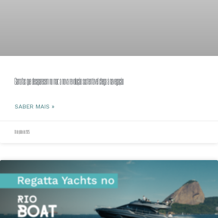
Garrafas que desaparecem no mar: a nova revolução sustentável chega à navegação
SABER MAIS »
18 de julho de 2025