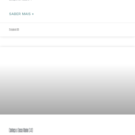
SABER MAIS »
29 de junho de 2020
Conheça a Sessa Marine C40