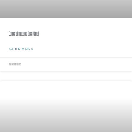
Conheça a linha open da Sessa Marine!
SABER MAIS »
20 de dezembro de 2023