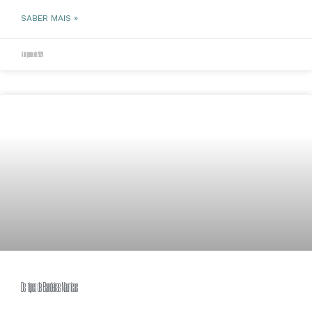
SABER MAIS »
4 de junho de 2020
Os tipos de Bandeiras Náuticas