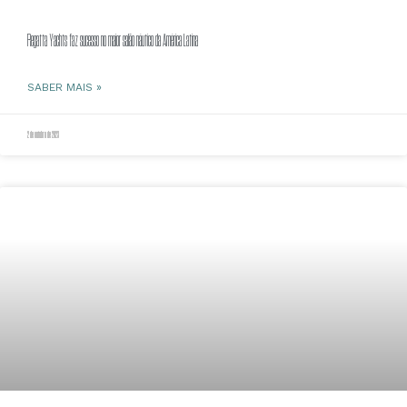
Regatta Yachts faz sucesso no maior salão náutico da América Latina
SABER MAIS »
2 de outubro de 2023