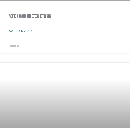
Aventure-se no veleiro militar icônico da marinha italiana
SABER MAIS »
5 de outubro de 2023