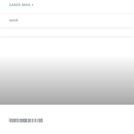
SABER MAIS »
9 de abril de 2020
Ferramentas essenciais para se ter a bordo